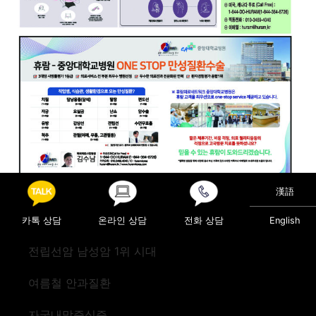
漢語
Posted in
의료정보
카톡 상담
온라인 상담
전화 상담
English
Post navigation
겨울철 어지럼증
‘주상골 골절’
전립선암 남성암 1위 시대
여름철 안과질환
자궁내막증식증