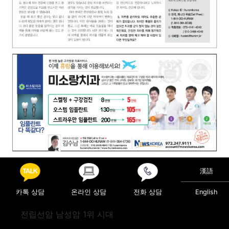
Posted in
의료정보
漢語
Post navigation
안면거상술
췌장암(PANCREATIC CANCER)
카톡 상담
온라인 상담
전화 상담
English
전립선암 남성암 1위 시대