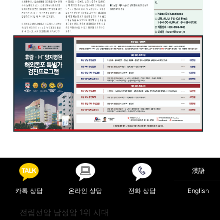
Posted in
의료정보
漢語
Post navigation
돌발성 난청
공황장애
카톡 상담
온라인 상담
전화 상담
English
전립선암 남성암 1위 시대