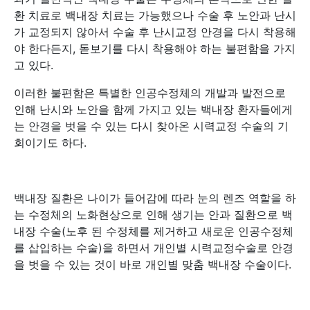
환 치료로 백내장 치료는 가능했으나 수술 후 노안과 난시
가 교정되지 않아서 수술 후 난시교정 안경을 다시 착용해
야 한다든지, 돋보기를 다시 착용해야 하는 불편함을 가지
고 있다.
이러한 불편함은 특별한 인공수정체의 개발과 발전으로
인해 난시와 노안을 함께 가지고 있는 백내장 환자들에게
는 안경을 벗을 수 있는 다시 찾아온 시력교정 수술의 기
회이기도 하다.
백내장 질환은 나이가 들어감에 따라 눈의 렌즈 역할을 하
는 수정체의 노화현상으로 인해 생기는 안과 질환으로 백
내장 수술(노후 된 수정체를 제거하고 새로운 인공수정체
를 삽입하는 수술)을 하면서 개인별 시력교정수술로 안경
을 벗을 수 있는 것이 바로 개인별 맞춤 백내장 수술이다.