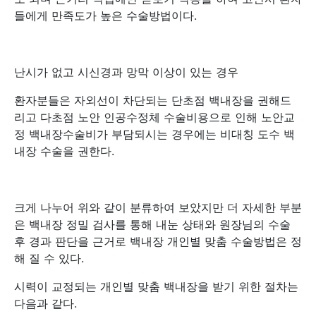
들에게 만족도가 높은 수술방법이다.
난시가 없고 시신경과 망막 이상이 있는 경우
환자분들은 자외선이 차단되는 단초점 백내장을 권해드
리고 다초점 노안 인공수정체 수술비용으로 인해 노안교
정 백내장수술비가 부담되시는 경우에는 비대칭 도수 백
내장 수술을 권한다.
크게 나누어 위와 같이 분류하여 보았지만 더 자세한 부분
은 백내장 정밀 검사를 통해 내눈 상태와 원장님의 수술
후 경과 판단을 근거로 백내장 개인별 맞춤 수술방법은 정
해 질 수 있다.
시력이 교정되는 개인별 맞춤 백내장을 받기 위한 절차는
다음과 같다.