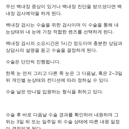
우선 백내장 증상이 있거나 백내장 진단을 받으셨다면 백
내장 검사예약을 하게 된다.
백내장 검사는 수술을 위한 검사이며 이 수술을 통해 내
눈상태와 내 눈에 가장 적합한 렌즈를 선택하게 된다.
백내장 검사의 소요시간은 1시간 정도이며 충분한 상담과
상담사의 설명을 듣고 수술을 결정하게 된다.
수술은 단안씩 진행됩니다.
한쪽 눈 먼저 그리고 다른 쪽 눈은 그 다음날, 혹은 2~3일
뒤 개인별 눈상태와 컨디션에 따라 정하실 수 있다.
수술 날은 반나절 입원하는 형식을 취하고 있다.
수술 후 바로 다음날 수술 경과를 확인하러 내원하며 그
뒤는 3일 뒤 또는 일주일 뒤 수술 상태에 따른 내원 일정
이 결정되게 된다.