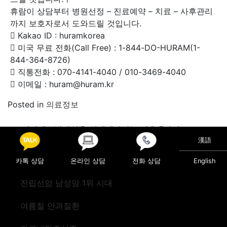
휴람이 상담부터 병원선정 – 진료예약 – 치료 – 사후관리
까지 보호자로서 도와드릴 것입니다.
 Kakao ID : huramkorea
 미국 무료 전화(Call Free) : 1-844-DO-HURAM(1-
844-364-8726)
 직통전화 : 070-4141-4040 / 010-3469-4040
 이메일 : huram@huram.kr
Posted in
의료정보
Post navigation
비절개모발이식을 선택해야하는 이유 7가지
인공관절 수술 필요한 환자들에게 마코로봇 관절수술로 맞
漢語
춤형 치료 가능해!
카톡 상담
온라인 상담
전화 상담
English
전립선암 남성암 1위 시대
여름철 안과질환