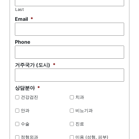
Last
Email
*
Phone
거주국가 (도시)
*
상담분야
*
건강검진
치과
안과
비뇨기과
수술
진료
정형외과
미용 (성형, 피부)