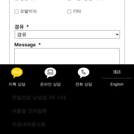
모발이식
기타
경유
*
Message
*
漢語
0 of 500 max characters
카톡 상담
온라인 상담
전화 상담
English
전립선암 남성암 1위 시대
여름철 안과질환
자궁내막증식증