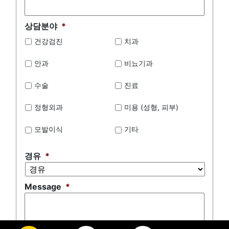
상담분야
*
건강검진
치과
안과
비뇨기과
수술
진료
정형외과
미용 (성형, 피부)
모발이식
기타
경유
*
Message
*