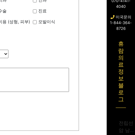
070-4141-
4040
수술
진료
미국문의
미용 (성형, 피부)
모발이식
1-844-364-
8726
휴
람
의
료
정
보
블
로
그
전립선
암 남성