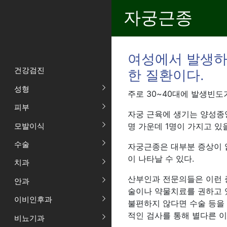
자궁근종
여성에서 발생하
건강검진
한 질환이다.
성형
주로 30~40대에 발생빈도
피부
자궁 근육에 생기는 양성종
모발이식
명 가운데 1명이 가지고 있
수술
자궁근종은 대부분 증상이 
이 나타날 수 있다.
치과
산부인과 전문의들은 이런 
안과
술이나 약물치료를 권하고 
이비인후과
불편하지 않다면 수술 등을
적인 검사를 통해 별다른 
비뇨기과