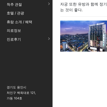
자궁 또한 유방과 함께 정
척추 관절
는 것이 좋다.
호텔 / 관광
휴람 소개 / 혜택
의료정보
진료후기
경기도 용인시
처인구 백옥대로 121,
가동 104호