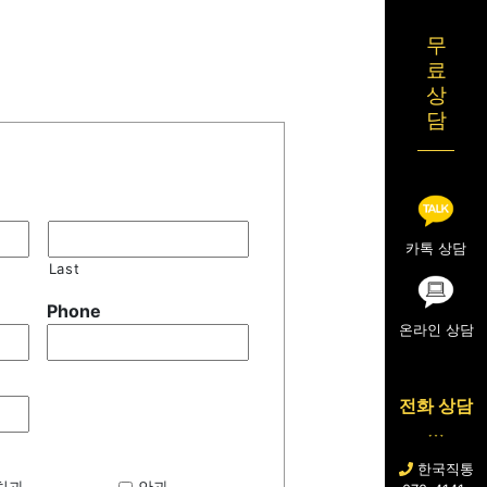
무
료
상
담
카톡 상담
Last
Phone
온라인 상담
전화 상담
한국직통
치과
안과