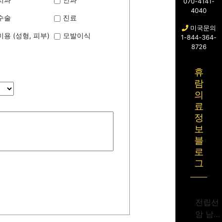
070-4141-
4040
수술
진료
미국문의
미용 (성형, 피부)
모발이식
1-844-364-
8726
휴
람
의
료
정
보
블
로
그
전립선
암 남성