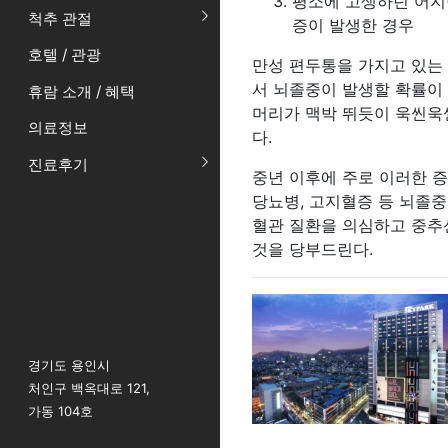
평소에 고생하던 어지
척추 관절
증이 발생한 경우
호텔 / 관광
만성 편두통을 가지고 있는
서 뇌졸중이 발생할 확률이 
휴람 소개 / 혜택
머리가 맥박 뛰듯이 욱씬욱
의료정보
다.
진료후기
중년 이후에 주로 이러한 증
당뇨병, 고지혈증 등 뇌졸중
혈관 질환을 의심하고 중추
것을 당부드린다.
경기도 용인시
처인구 백옥대로 121,
가동 104호