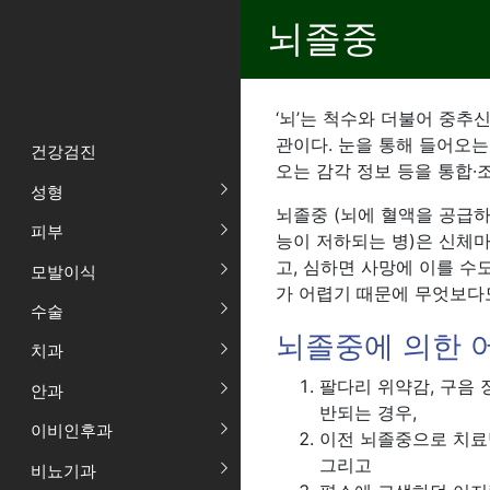
뇌졸중
‘뇌’는 척수와 더불어 중추
관이다. 눈을 통해 들어오는
건강검진
오는 감각 정보 등을 통합·
성형
뇌졸중 (뇌에 혈액을 공급
피부
능이 저하되는 병)은 신체마
고, 심하면 사망에 이를 수
모발이식
가 어렵기 때문에 무엇보다
수술
뇌졸중에 의한 
치과
팔다리 위약감, 구음 
안과
반되는 경우,
이비인후과
이전 뇌졸중으로 치료
그리고
비뇨기과