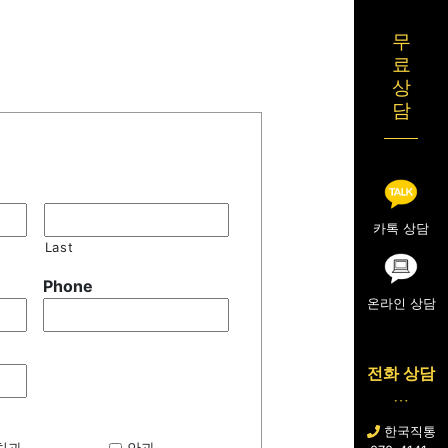
무
료
상
담
카톡 상담
Last
Phone
온라인 상담
전화 상담
한국직통
치과
안과