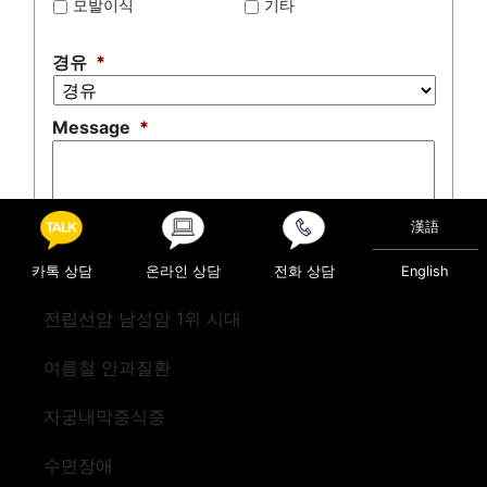
모발이식
기타
경유
*
Message
*
漢語
0 of 500 max characters
카톡 상담
온라인 상담
전화 상담
English
전립선암 남성암 1위 시대
여름철 안과질환
자궁내막증식증
수면장애