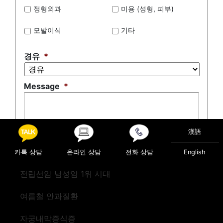
정형외과
미용 (성형, 피부)
모발이식
기타
경유
*
Message
*
漢語
0 of 500 max characters
카톡 상담
온라인 상담
전화 상담
English
전립선암 남성암 1위 시대
여름철 안과질환
자궁내막증식증