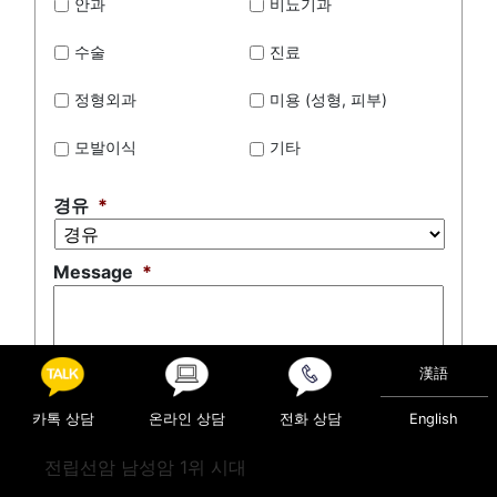
안과
비뇨기과
수술
진료
정형외과
미용 (성형, 피부)
모발이식
기타
경유
*
Message
*
漢語
0 of 500 max characters
카톡 상담
온라인 상담
전화 상담
English
전립선암 남성암 1위 시대