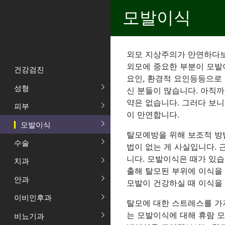
모발이식
외모 지상주의가 만연하다보
외모에 중요한 부분이 모발
건강검진
요인, 환경적 요인등등으로
성형
신 분들이 많습니다. 아직까
약은 없습니다. 그러다 보니
피부
이 만연합니다.
모발이식
탈모예방을 위해 보조적 방
수술
법이 없는 게 사실입니다.
니다. 모발이식은 때가 있습
치과
출해 탈모된 부위에 이식을
안과
모발이 건강하실 때 이식을
이비인후과
탈모에 대한 스트레스를 가
는 모발이식에 대해 휴람 
비뇨기과