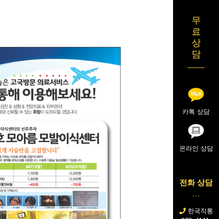
무
료
상
담
카톡 상담
온라인 상담
전화 상담
한국직통