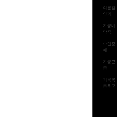
암 1위
여름철
시대
안과질
환
자궁내
막증식
증
수면장
애
자궁근
종
거북목
증후군