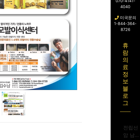
070-4141-
4040
미국문의
1-844-364-
8726
휴
람
의
료
정
보
블
로
그
전립선
암 남성