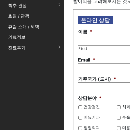
발이식을 고려해보시는 것도
척추 관절
호텔 / 관광
온라인 상담
휴람 소개 / 혜택
이름
*
의료정보
진료후기
First
Email
*
거주국가 (도시)
*
상담분야
*
건강검진
치
비뇨기과
수
정형외과
미용