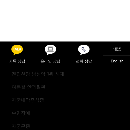
漢語
카톡 상담
온라인 상담
전화 상담
English
전립선암 남성암 1위 시대
여름철 안과질환
자궁내막증식증
수면장애
자궁근종