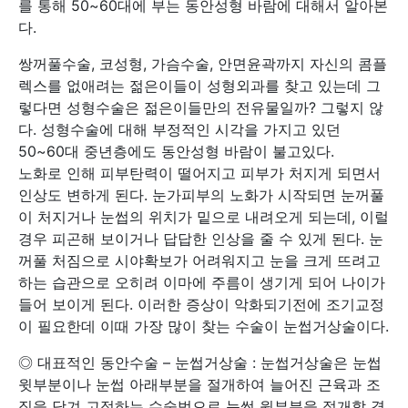
를 통해 50~60대에 부는 동안성형 바람에 대해서 알아본
다.
쌍꺼풀수술, 코성형, 가슴수술, 안면윤곽까지 자신의 콤플
렉스를 없애려는 젊은이들이 성형외과를 찾고 있는데 그
렇다면 성형수술은 젊은이들만의 전유물일까? 그렇지 않
다. 성형수술에 대해 부정적인 시각을 가지고 있던
50~60대 중년층에도 동안성형 바람이 불고있다.
노화로 인해 피부탄력이 떨어지고 피부가 처지게 되면서
인상도 변하게 된다. 눈가피부의 노화가 시작되면 눈꺼풀
이 처지거나 눈썹의 위치가 밑으로 내려오게 되는데, 이럴
경우 피곤해 보이거나 답답한 인상을 줄 수 있게 된다. 눈
꺼풀 처짐으로 시야확보가 어려워지고 눈을 크게 뜨려고
하는 습관으로 오히려 이마에 주름이 생기게 되어 나이가
들어 보이게 된다. 이러한 증상이 악화되기전에 조기교정
이 필요한데 이때 가장 많이 찾는 수술이 눈썹거상술이다.
◎ 대표적인 동안수술 – 눈썹거상술 : 눈썹거상술은 눈썹
윗부분이나 눈썹 아래부분을 절개하여 늘어진 근육과 조
직을 당겨 고정하는 수술법으로 눈썹 윗부분을 절개할 경