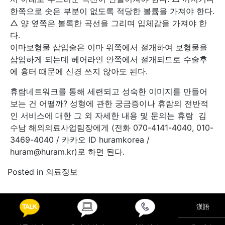
한쪽으로 솟은 부분이 없도록 적당한 볼륨을 가져야 한다.
△ 양 옆쪽은 볼록한 곡선을 그리며 입체감을 가져야 한
다.
이마보형물 삽입술은 이마 위쪽에서 절개하여 보형물을
삽입하게 되는데 헤어라인 안쪽에서 절개되므로 수술후
에 흉터 때문에 신경 쓰지 않아도 된다.
휴람네트워크를 통해 세련되고 성숙한 이미지를 만들어
보는 건 어떨까? 성형에 관한 궁금증이나 휴람의 전반적
인 서비스에 대한 그 외 자세한 내용 및 문의는 휴람 김
수남 해외의료사업팀장에게 (전화 070-4141-4040, 010-
3469-4040 / 카카오 ID huramkorea /
huram@huram.kr)로 하면 된다.
Posted in
의료정보
Post navigation
조기 위암의 내시경 시술과 복강경 수술에 대한 흔한 궁
漢語
금증
무릎 내 활막 줄기세포, ‘퇴행성 관절염’ 치료 효과 높인다!