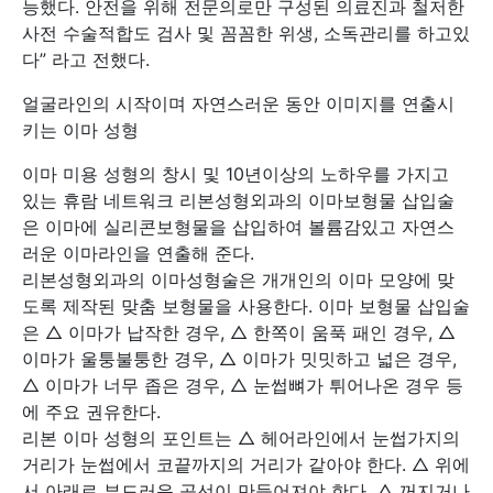
능했다. 안전을 위해 전문의로만 구성된 의료진과 철저한
사전 수술적합도 검사 및 꼼꼼한 위생, 소독관리를 하고있
다” 라고 전했다.
얼굴라인의 시작이며 자연스러운 동안 이미지를 연출시
키는 이마 성형
이마 미용 성형의 창시 및 10년이상의 노하우를 가지고
있는 휴람 네트워크 리본성형외과의 이마보형물 삽입술
은 이마에 실리콘보형물을 삽입하여 볼륨감있고 자연스
러운 이마라인을 연출해 준다.
리본성형외과의 이마성형술은 개개인의 이마 모양에 맞
도록 제작된 맞춤 보형물을 사용한다. 이마 보형물 삽입술
은 △ 이마가 납작한 경우, △ 한쪽이 움푹 패인 경우, △
이마가 울퉁불퉁한 경우, △ 이마가 밋밋하고 넓은 경우,
△ 이마가 너무 좁은 경우, △ 눈썹뼈가 튀어나온 경우 등
에 주요 권유한다.
리본 이마 성형의 포인트는 △ 헤어라인에서 눈썹가지의
거리가 눈썹에서 코끝까지의 거리가 같아야 한다. △ 위에
서 아래로 부드러운 곡선이 만들어져야 한다. △ 꺼지거나