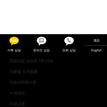
漢語
카톡 상담
온라인 상담
전화 상담
English
전립선암 남성암 1위 시대
여름철 안과질환
자궁내막증식증
수면장애
자궁근종