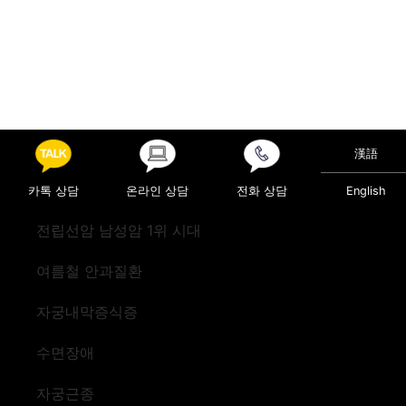
漢語
카톡 상담
온라인 상담
전화 상담
English
전립선암 남성암 1위 시대
여름철 안과질환
자궁내막증식증
수면장애
자궁근종