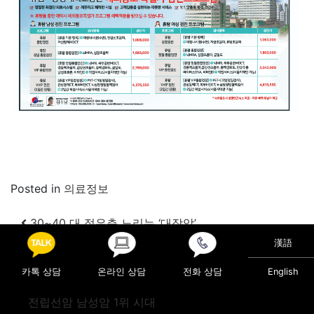
Posted in
의료정보
Post navigation
30~40 대 젊은층 노리는 ‘대장암’
짜게 먹는 습관, 흡연…침묵의 질환 ‘골다공증’의 적
漢語
카톡 상담
온라인 상담
전화 상담
English
전립선암 남성암 1위 시대