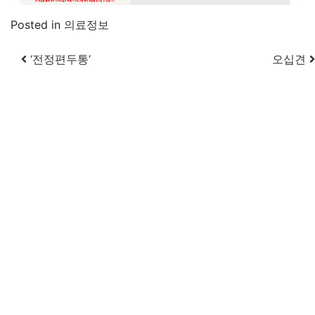
Posted in
의료정보
Post navigation
‘전정편두통’
오십견