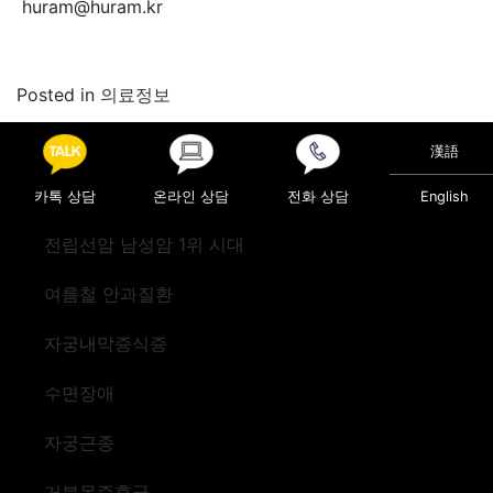
huram@huram.kr
Posted in
의료정보
Post navigation
“탈장으로 인한 불편함 … 간단한 복강경수술로 해결하세
漢語
요”
카톡 상담
온라인 상담
전화 상담
English
“몸의 한쪽에만 극심한 통증과 발진이 생겼어요~”
전립선암 남성암 1위 시대
여름철 안과질환
자궁내막증식증
수면장애
자궁근종
거북목증후군