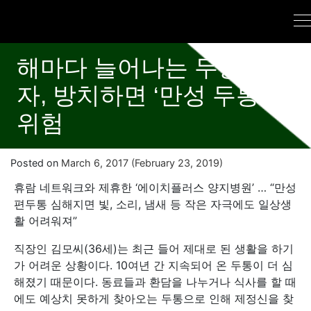
해마다 늘어나는 두통 환
자, 방치하면 ‘만성 두통’
위험
Posted on
March 6, 2017
(February 23, 2019)
휴람 네트워크와 제휴한 ‘에이치플러스 양지병원’ … “만성
편두통 심해지면 빛, 소리, 냄새 등 작은 자극에도 일상생
활 어려워져”
직장인 김모씨(36세)는 최근 들어 제대로 된 생활을 하기
가 어려운 상황이다. 10여년 간 지속되어 온 두통이 더 심
해졌기 때문이다. 동료들과 환담을 나누거나 식사를 할 때
에도 예상치 못하게 찾아오는 두통으로 인해 제정신을 찾