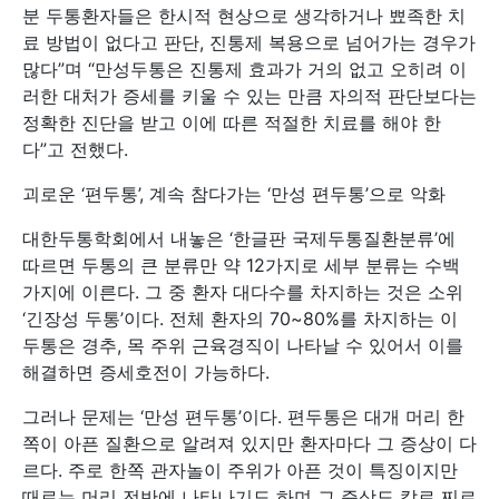
분 두통환자들은 한시적 현상으로 생각하거나 뾰족한 치
료 방법이 없다고 판단, 진통제 복용으로 넘어가는 경우가
많다”며 “만성두통은 진통제 효과가 거의 없고 오히려 이
러한 대처가 증세를 키울 수 있는 만큼 자의적 판단보다는
정확한 진단을 받고 이에 따른 적절한 치료를 해야 한
다”고 전했다.
괴로운 ‘편두통’, 계속 참다가는 ‘만성 편두통’으로 악화
대한두통학회에서 내놓은 ‘한글판 국제두통질환분류’에
따르면 두통의 큰 분류만 약 12가지로 세부 분류는 수백
가지에 이른다. 그 중 환자 대다수를 차지하는 것은 소위
‘긴장성 두통’이다. 전체 환자의 70~80%를 차지하는 이
두통은 경추, 목 주위 근육경직이 나타날 수 있어서 이를
해결하면 증세호전이 가능하다.
그러나 문제는 ‘만성 편두통’이다. 편두통은 대개 머리 한
쪽이 아픈 질환으로 알려져 있지만 환자마다 그 증상이 다
르다. 주로 한쪽 관자놀이 주위가 아픈 것이 특징이지만
때로는 머리 전반에 나타나기도 하며 그 증상도 칼로 찌르