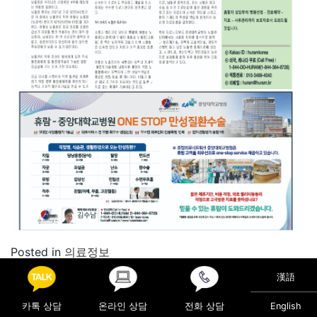
Posted in
의료정보
漢語
Post navigation
한랭질환 및 심뇌혈관질환 경보
‘소리 없는 뼈 도둑’ 골다공증,
카톡 상담
온라인 상담
전화 상담
English