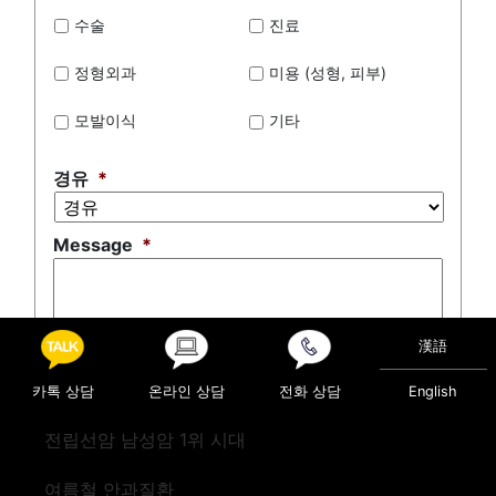
수술
진료
정형외과
미용 (성형, 피부)
모발이식
기타
경유
*
Message
*
漢語
0 of 500 max characters
카톡 상담
온라인 상담
전화 상담
English
전립선암 남성암 1위 시대
여름철 안과질환