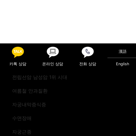
漢語
카톡 상담
온라인 상담
전화 상담
English
전립선암 남성암 1위 시대
여름철 안과질환
자궁내막증식증
수면장애
자궁근종