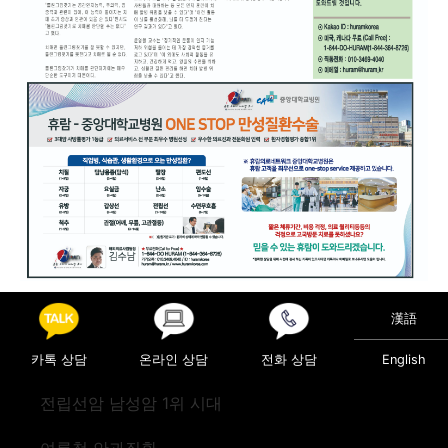
Posted in
의료정보
漢語
Post navigation
식후 저혈압
핵백내장
카톡 상담
온라인 상담
전화 상담
English
전립선암 남성암 1위 시대