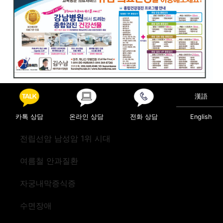
Posted in
의료정보
漢語
Post navigation
치매 환자 건강에 ‘빨간불’
‘갑상선저하증’ 의심
카톡 상담
온라인 상담
전화 상담
English
전립선암 남성암 1위 시대
여름철 안과질환
자궁내막증식증
수면장애