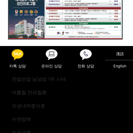
Posted in
의료정보
漢語
Post navigation
바람만 스쳐도 아픈 ‘통풍’
수술 후 재활 치료의 중요성
카톡 상담
온라인 상담
전화 상담
English
전립선암 남성암 1위 시대
여름철 안과질환
자궁내막증식증
수면장애
자궁근종