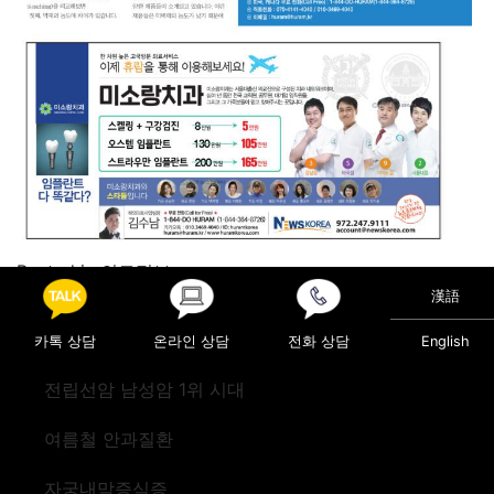
Posted in
의료정보
漢語
Post navigation
코막힘, 재채기, 가려움, 콧물 등 그 원인은?
요실금
카톡 상담
온라인 상담
전화 상담
English
전립선암 남성암 1위 시대
여름철 안과질환
자궁내막증식증