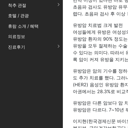
만약 이상이 있다면 바로 
척추 관절
초음파 검사도 유방암 유무
렵다. 초음파 검사 후 이상
호텔 / 관광
유방암 치료법 크게 발전
휴람 소개 / 혜택
여성들에게 유방은 여성성의 
의료정보
유방암 환자의 90% 정도는
유방을 모두 절제하는 수술
진료후기
수 있다는 의미다. 따라서
록 암이 커져 유방을 지키
유방암은 암의 기수를 정하는
도 추가 치료를 했다. 그
(HER2) 음성인 유방암 
아권에서는 28.3%로 비교
유방암은 다른 암보다 암 
유방암은 다르다. 7~10년
이지현(한국경제신문 바이오