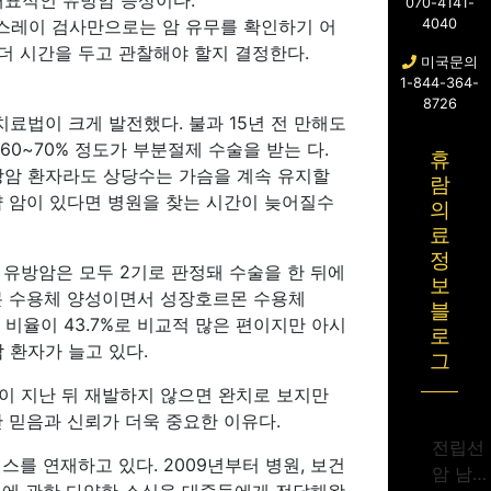
대표적인 유방암 증상이다.
070-4141-
스레이 검사만으로는 암 유무를 확인하기 어
4040
 더 시간을 두고 관찰해야 할지 결정한다.
미국문의
1-844-364-
8726
치료법이 크게 발전했다. 불과 15년 전 만해도
0~70% 정도가 부분절제 수술을 받는 다.
휴
유방암 환자라도 상당수는 가슴을 계속 유지할
람
약 암이 있다면 병원을 찾는 시간이 늦어질수
의
료
정
 유방암은 모두 2기로 판정돼 수술을 한 뒤에
보
르몬 수용체 양성이면서 성장호르몬 수용체
블
 비율이 43.7%로 비교적 많은 편이지만 아시
로
 환자가 늘고 있다.
그
년이 지난 뒤 재발하지 않으면 완치로 보지만
간 믿음과 신뢰가 더욱 중요한 이유다.
전립선
를 연재하고 있다. 2009년부터 병원, 보건
암 남성