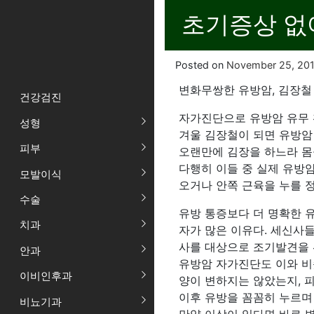
초기증상 없
Posted on
November 25, 20
변화무쌍한 유방암, 김장철
건강검진
자가진단으로 유방암 유무
성형
겨울 김장철이 되면 유방암
피부
오랜만에 김장을 하느라 몸
다행히 이들 중 실제 유방
모발이식
오거나 안쪽 근육을 누를 정
수술
유방 통증보다 더 명확한 
치과
자가 많은 이유다. 세신사
사를 대상으로 조기발견을 
안과
유방암 자가진단도 이와 비슷
이비인후과
양이 변하지는 않았는지, 
이후 유방을 꼼꼼히 누르며
비뇨기과