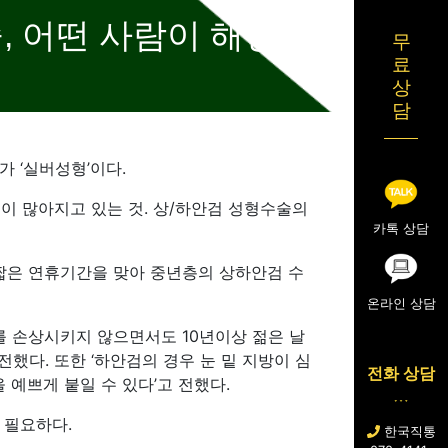
, 어떤 사람이 해당되
무
료
상
담
 ‘실버성형’이다.
이 많아지고 있는 것. 상/하안검 성형수술의
카톡 상담
짧은 연휴기간을 맞아 중년층의 상하안검 수
온라인 상담
 손상시키지 않으면서도 10년이상 젊은 날
전했다. 또한 ‘하안검의 경우 눈 밑 지방이 심
전화 상담
예쁘게 붙일 수 있다’고 전했다.
 필요하다.
한국직통