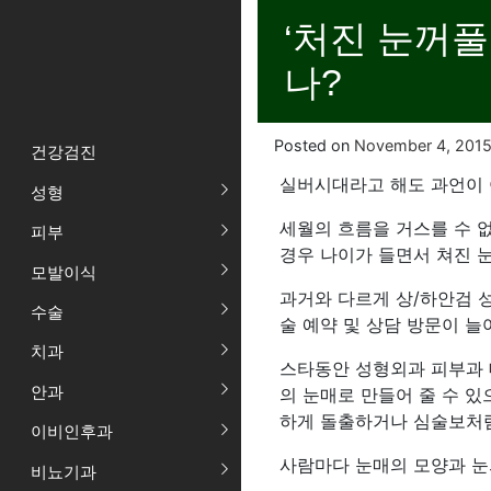
‘처진 눈꺼풀
나?
Posted on
November 4, 201
건강검진
실버시대라고 해도 과언이 아
성형
세월의 흐름을 거스를 수 
피부
경우 나이가 들면서 쳐진 
모발이식
과거와 다르게 상/하안검 
수술
술 예약 및 상담 방문이 늘
치과
스타동안 성형외과 피부과 
안과
의 눈매로 만들어 줄 수 있
하게 돌출하거나 심술보처럼
이비인후과
사람마다 눈매의 모양과 눈
비뇨기과