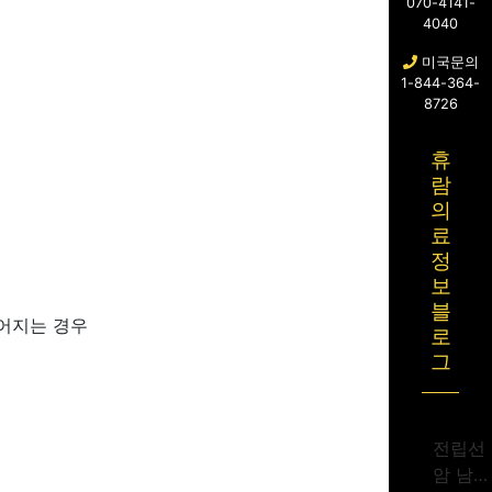
070-4141-
4040
미국문의
1-844-364-
8726
휴
람
의
료
정
보
블
깊어지는 경우
로
그
전립선
암 남성