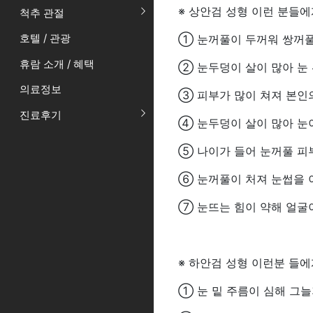
※ 상안검 성형 이런 분들에
척추 관절
호텔 / 관광
① 눈꺼풀이 두꺼워 쌍꺼풀
휴람 소개 / 혜택
② 눈두덩이 살이 많아 눈
의료정보
③ 피부가 많이 쳐져 본인
진료후기
④ 눈두덩이 살이 많아 눈
⑤ 나이가 들어 눈꺼풀 피
⑥ 눈꺼풀이 처져 눈썹을 
⑦ 눈뜨는 힘이 약해 얼굴
※ 하안검 성형 이런분 들에
① 눈 밑 주름이 심해 그