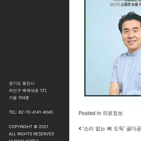
경기도 용인시
처인구 백옥대로 121,
가동 104호
TEL: 82-70-4141-4040
Posted in
의료정보
COPYRIGHT © 2021
Post navigatio
‘소리 없는 뼈 도둑’ 골다공
ALL RIGHTS RESERVED