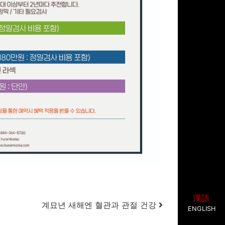
漢語
계묘년 새해엔 혈관과 관절 건강
ENGLISH