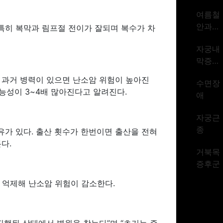
암 1위
여름철
시대
안과질
특히 복막과 림프절 전이가 잘되며 복수가 차
환
자궁내
막증식
증
 과거 병력이 있으면 난소암 위험이 높아진
수면장
능성이 3~4배 많아진다고 알려진다.
애
자궁근
종
유가 있다. 출산 횟수가 한번이면 출산을 전혀
다.
거북목
증후군
 억제해 난소암 위험이 감소한다.