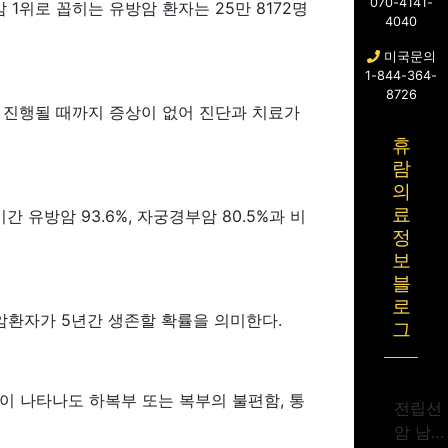
070-4141-
1위로 꼽히는 유방암 환자는 25만 8172명
4040
미국문의
1-844-364-
8726
 진행될 때까지 증상이 없어 진단과 치료가
휴
람
의
료
간 유방암 93.6%, 자궁경부암 80.5%과 비
정
보
블
로
암환자가 5년간 생존할 확률을 의미한다.
그
이 나타나도 하복부 또는 복부의 불편함, 통
전립선
암 남성