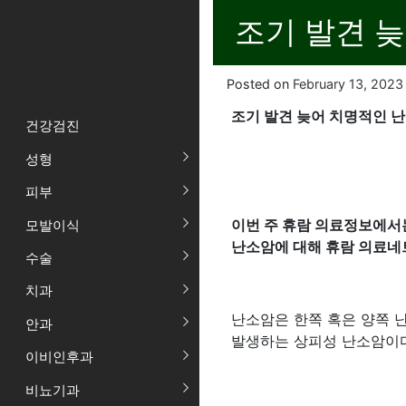
조기 발견 
Posted on
February 13, 2023
조기 발견 늦어 치명적인 
건강검진
성형
피부
이번 주 휴람 의료정보에서
모발이식
난소암에 대해 휴람 의료네
수술
치과
난소암은 한쪽 혹은 양쪽 난
안과
발생하는 상피성 난소암이다
이비인후과
비뇨기과