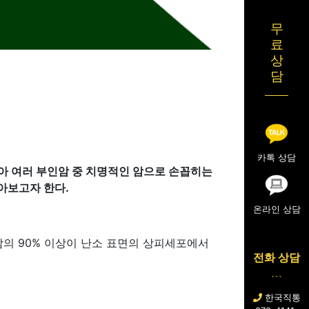
무
료
상
담
카톡 상담
아 여러 부인암 중 치명적인 암으로 손꼽히는
아보고자 한다.
온라인 상담
소암의 90% 이상이 난소 표면의 상피세포에서
전화 상담
한국직통