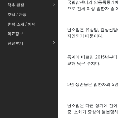
국립암센터의 암등록통계에 따
척추 관절
으로 전체 여성 암환자 중 2
호텔 / 관광
휴람 소개 / 혜택
난소암은 유방암, 갑상선암
의료정보
지연되기 때문이다.
진료후기
통계에 따르면 2015년부터 
교해 낮은 수치다.
5년 생존율은 암환자의 5
난소암은 다른 장기에 전이
증, 소화기 증상이 불분명해