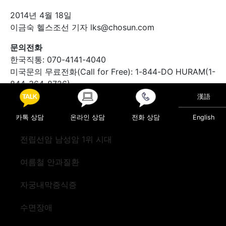
2014년 4월 18일
이금숙 헬스조선 기자 lks@chosun.com
문의전화
한국직통: 070-4141-4040
미국문의 무료전화(Call for Free): 1-844-DO HURAM(1-
844-364-8726)
漢語
Posted in
의료정보
카톡 상담
온라인 상담
전화 상담
English
Post navigation
아토피 피부염은 어떤 병인가?[네트워크병원 양지병원]
전립선암 남성암 1위 시대
유방암수술. 재건. 성형수술 [네트워크병원 양지병원]
여름철 안과질환
자궁내막증식증
수면장애