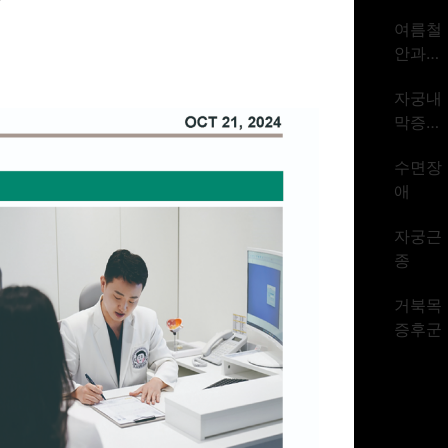
암 1위
여름철
시대
안과질
환
자궁내
막증식
증
수면장
애
자궁근
종
거북목
증후군