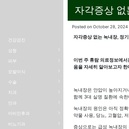
자각증상 없
Posted on
October 28, 2024
자각증상 없는 녹내장, 정
건강검진
성형
이번 주 휴람 의료정보에서
피부
움을 자세히 알아보고자 한
모발이식
수술
녹내장은 안압이 높아지거나
치과
함께 3대 실명 질환에 속한
안과
녹내장의 원인은 아직 정확히
이비인후과
약물 사용, 당뇨, 고혈압,
비뇨기과
증상으로는 급성 녹내장의 경