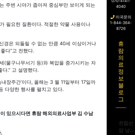
070-4141-
에는 주변 시야가 좁아져 중심부만 보이게 되는
4040
미국문의
1-844-364-
가 필요한 질환이다. 적절한 약물 사용이나
8726
경은 되돌릴 수 없는 만큼 40세 이상이거나
휴
좋다”고 전했다.
람
의
자세(물구나무서기 등)와 복압을 증가시키는 자
료
다.” 고 설명했다.
정
보
계녹내장주간’이다, 올해는 3 월 11일부터 17일까
블
등 다양한 행사를 펼치고 있다.
로
그
 점이 있으시다면 휴람 해외의료사업부 김 수남
전립선
암 남성
.