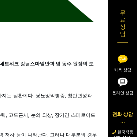
무
료
상
담
료네트워크 강남스마일안과 염 동주 원장의 도
카톡 상담
온라인 상담
아지는 질환이다. 당뇨망막병증, 황반변성과
전화 상담
력, 고도근시, 눈의 외상, 장기간 스테로이드
한국직통
시력 저하 등이 나타난다. 그러나 대부분의 경우