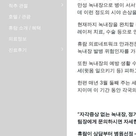
만성 녹내장으로 병이 서서
척추 관절
데 이런 정도의 시야 손상을
호텔 / 관광
현재까지 녹내장을 완치할 
휴람 소개 / 혜택
레이저 치료, 수술 등으로 
의료정보
휴람 의료네트워크 안과전문
진료후기
녹내장 발병 위험인자를 가
또한 녹내장의 예방 생활 수
세(윗몸 일으키기 등) 피하고
한편 매년 3월 둘째 주는 세계
지이며 이 기간 동안 각국
“
자각증상 없는 녹내장, 
팀장에게 문의하시면 자세한
휴람이 상담부터 병원선정 –