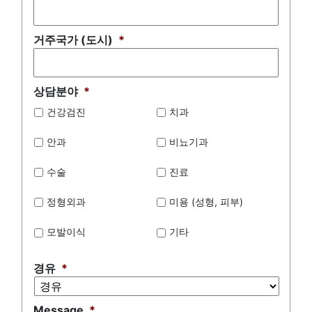
거주국가 (도시)
*
상담분야
*
건강검진
치과
안과
비뇨기과
수술
진료
정형외과
미용 (성형, 피부)
모발이식
기타
경유
*
Message
*