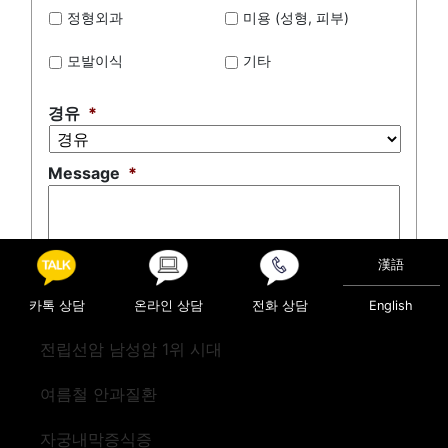
정형외과
미용 (성형, 피부)
모발이식
기타
경유
*
Message
*
漢語
0 of 500 max characters
카톡 상담
온라인 상담
전화 상담
English
전립선암 남성암 1위 시대
여름철 안과질환
자궁내막증식증