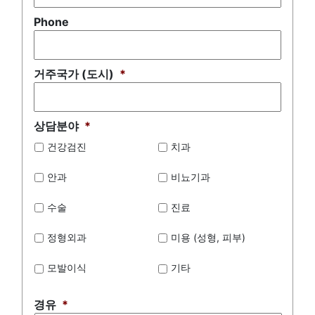
Phone
거주국가 (도시)
*
상담분야
*
건강검진
치과
안과
비뇨기과
수술
진료
정형외과
미용 (성형, 피부)
모발이식
기타
경유
*