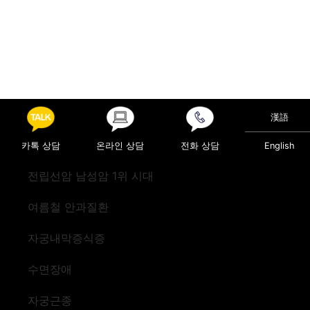
漢語
카톡 상담
온라인 상담
전화 상담
English
전립선암 남성암 1위 시대
여름철 안과질환
자궁내막증식증
수면장애
자궁근종