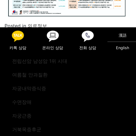
Posted in
의료정보
漢語
Post navigation
렘수면행동장애
경험하지 못했던 어지럼증
카톡 상담
온라인 상담
전화 상담
English
전립선암 남성암 1위 시대
여름철 안과질환
자궁내막증식증
수면장애
자궁근종
거북목증후군