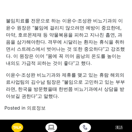
불임치료를 전문으로 하는 이윤수·조성완 비뇨기과의 이
윤수 원장은 “불임에 걸리지 않으려면 예방이 중요한데,
마약, 호르몬제재 등 약물복용을 피하고 지나친 흡연, 과
음을 삼가해야한다. 격무에 시달리는 환자는 휴식을 취하
면서 스트레스에서 벗어나는 것 또한 중요하다”고 강조했
다. 이 원장은 이어 “몸에 꼭 끼어 음낭의 온도를 높이는
내의도 가급적 피하는 것이 좋다”고 했다.
이윤수·조성완 비뇨기과와 제휴를 맺고 있는 휴람 해외의
료사업팀의 김수남 팀장은 “불임으로 고민하고 있는 부부
라면, 한국을 방문했을때 한번쯤 비뇨기과에서 상담을 받
아보길 권한다”고 말했다.
Posted in
의료정보
Post navigation
땀이 비오듯 쏟아지는 ‘다한증’, 뇌질환이 원인일 수 있다!
漢語
소변을 볼 때 피가 나와요, 혹시 ‘방광암’인가요?