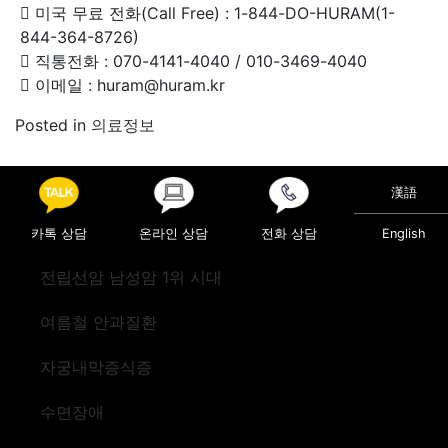
 미국 무료 전화(Call Free) : 1-844-DO-HURAM(1-
844-364-8726)
 직통전화 : 070-4141-4040 / 010-3469-4040
 이메일 : huram@huram.kr
Posted in
의료정보
Post navigation
일상생활 방해하는 퇴행성 관절염 해결
漢語
오십견인줄 알고 방치한 어깨통증 알고 보니 회전근개파
열?
카톡 상담
온라인 상담
전화 상담
English
전립선암 남성암 1위 시대
여름철 안과질환
자궁내막증식증
수면장애