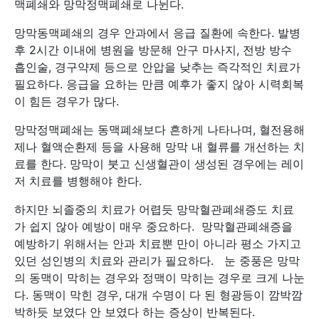
맥폐쇄와 망막정맥폐쇄로 나뉜다.
망막동맥폐쇄의 경우 안과에서 응급 질환에 속한다. 발병
후 2시간 이내에 병원을 방문해 안구 마사지, 전방 방수
흡인술, 경구약제 등으로 안압을 낮추는 즉각적인 치료가
필요하다. 응급을 요하는 만큼 예후가 좋지 않아 시력회복
이 힘든 경우가 많다.
망막정맥폐쇄는 동맥폐쇄보다 흔하게 나타나며, 혈전용해
제나 혈액순환제 등을 사용해 망막 내 혈류를 개선하는 치
료를 한다. 망막이 붓고 신생혈관이 생성된 경우에는 레이
저 치료를 병행해야 한다.
하지만 뇌졸중의 치료가 어렵듯 망막혈관폐쇄증도 치료
가 쉽지 않아 예방이 매우 중요하다. 망막혈관폐쇄증을
예방하기 위해서는 안과 치료뿐 만이 아니라 평소 가지고
있던 성인병의 치료와 관리가 필요하다. 눈 중풍은 망막
의 동맥이 막히는 경우와 정맥이 막히는 경우로 크게 나눈
다. 동맥이 막힌 경우, 대개 수명이 다 된 형광등이 깜박깜
박하듯 보였다 안 보였다 하는 증상이 반복된다.