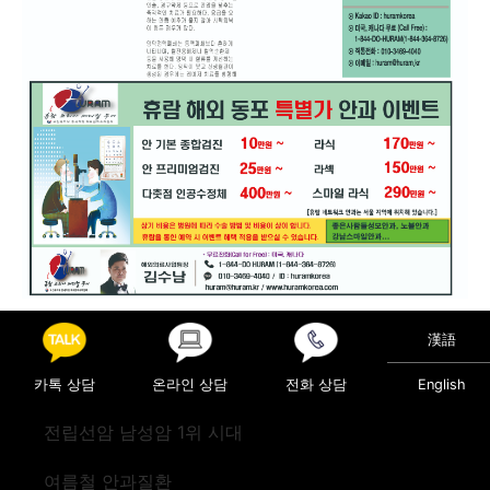
Posted in
의료정보
漢語
Post navigation
증가하는 2040 젊은 관절염 환자
척추 질환 예방법
카톡 상담
온라인 상담
전화 상담
English
전립선암 남성암 1위 시대
여름철 안과질환