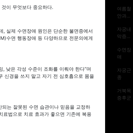
암 1위
 것이 무엇보다 중요하다.
여름철
시대
안과질
환
자궁내
데, 실제 수면장애 원인은 단순한 불면증에서
막증식
EM)수면 행동장애 등 다양하므로 전문의에게
증
수면장
애
밍, 낮은 각성 수준이 조화를 이뤄야 한다”며
자궁근
무 신경을 쓰지 말고 자기 전 심호흡으로 몸을
종
거북목
증후군
반되는 잘못된 수면 습관이나 믿음을 교정하
는 치료법으로 치료 효과가 좋으면 기존에 복용