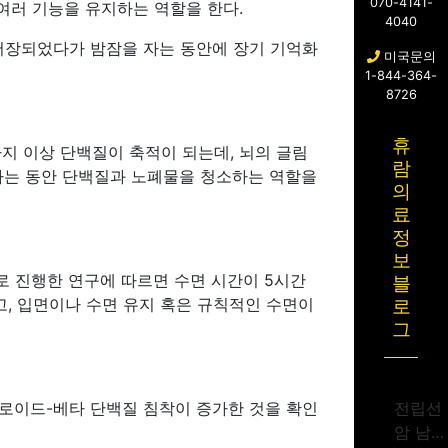
070-4141-
여러 기능을 유지하는 역할을 한다.
4040
 저장되었다가 밤잠을 자는 동안에 장기 기억화
미국문의
1-844-364-
8726
휴
지 이상 단백질이 축적이 되는데, 뇌의 글림
람
 자는 동안 단백질과 노폐물을 청소하는 역할을
의
료
정
보
 대상으로 진행한 연구에 따르면 수면 시간이 5시간
블
고, 입면이나 수면 유지 혹은 규칙적인 수면이
로
그
밀로이드-베타 단백질 침착이 증가한 것을 확인
전립선
암 남성