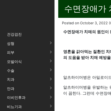
수면장애가 
Posted on
October 3, 2022
(
수면장애가 치매의 원인이 
건강검진
성형
영혼을 갉아먹는 질환인 치
피부
의 도움을 받아 치매 예방을
모발이식
수술
알츠하이머병은 아밀로이드-베
치과
알츠하이머병을 유발하는 위험
안과
이 꼽힌다. 그런데 수면장
이비인후과
비뇨기과