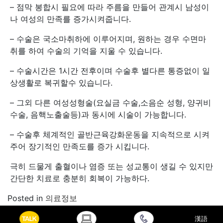
– 점막 봉합시 필요에 따라 주름을 만들어 관계시 남성이
나 여성의 만족를 증가시켜줍니다.
– 수술은 국소마취하에 이루어지며, 원하는 경우 수면마
취를 하여 수술의 기억을 지울 수 있습니다.
– 수술시간은 1시간 전후이며 수술후 별다른 통증없이 일
상생활로 복귀할수 있습니다.
– 그외 다른 여성성형술(요실금 수술,소음순 성형, 양귀비
수술, 음핵노출술등)과 동시에 시술이 가능합니다.
– 수술후 체계적인 골반근육강화운동을 지속적으로 시켜
주어 장기적인 만족도를 증가 시킵니다.
극히 드물게 출혈이나 염증 또는 성교통이 생길 수 있지만
간단한 치료로 충분히 회복이 가능하다.
Posted in
의료정보
漢語
귀뒤 사각턱 축소술은 전문의와 상담 통해[네트워크병원