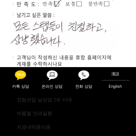
漢語
카톡 상담
온라인 상담
전화 상담
English
전립선암 남성암 1위 시대
Posted in
진료후기
여름철 안과질환
Post navigation
검진(미국 알라바마)
검진(미국)
자궁내막증식증