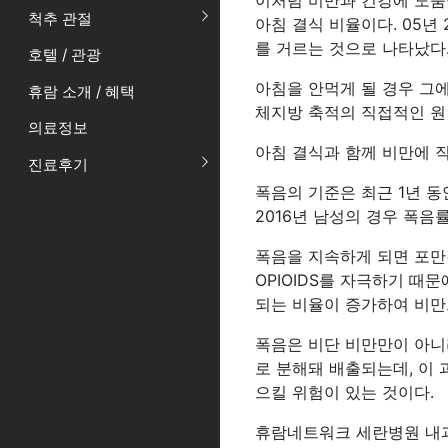
이처럼 비만과 건강에 도움
척추 관절
아침 결식 비율이다. 05년 
를 거르는 것으로 나타났다
호텔 / 관광
아침을 안먹게 될 경우 그
휴람 소개 / 혜택
체지방 축적의 직접적인 원인
의료정보
아침 결식과 함께 비만에 직
진료후기
폭음의 기준은 최근 1년 동
2016년 남성의 경우 폭음률
폭음을 지속하게 되면 포만
OPIOIDS를 자극하기 때
되는 비율이 증가하여 비만
폭음은 비단 비만만이 아니
로 분해돼 배출되는데, 이 
으킬 위험이 있는 것이다.
휴람네트워크 세란병원 내과