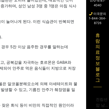
활습관은 오히려 늘어났는데, 대표적인 것이
070-4141-
 증가하며, 성인 남성 3명 중 1명은 아침 식사
4040
미국문의
1-844-364-
율이 늘어나게 된다. 이런 식습관이 반복되면
8726
휴
.
람
의
의 경우 5잔 이상 음주한 경우를 말하는데
료
정
, 공복감을 자극하는 호르몬은 GABA와
보
 억제되어 안주로 먹은 음식들이 지방으로 저장
블
로
그
코올은 알코올분해요소에 의해 아세테이트와 물
 발생할 수 있고, 기름진 안주가 췌장염을 일
전립선
 잦은 회식 등이 비만의 직접적인 원인이라
암 남성