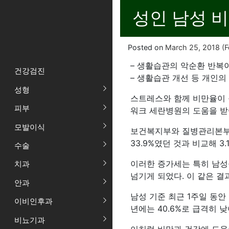
성인 남성 비
Posted on
March 25, 2018
(F
– 생활습관의 악순환 반복
건강검진
– 생활습관 개선 등 개인의
성형
스트레스와 함께 비만율이 
피부
워크 세란병원의 도움을 받
모발이식
보건복지부와 질병관리본부가 
33.9%였던 것과 비교해 3
수술
이러한 증가세는 특히 남성들
치과
넘기게 되었다. 이 같은 결
안과
남성 기준 최근 1주일 동안 
이비인후과
년에는 40.6%로 급격히 
비뇨기과