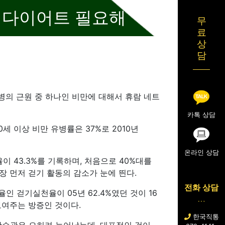
한 다이어트 필요해
무
료
상
담
병의 근원 중 하나인 비만에 대해서 휴람 네트
카톡 상담
 이상 비만 유병률은 37%로 2010년
온라인 상담
 43.3%를 기록하며, 처음으로 40%대를
장 먼저 걷기 활동의 감소가 눈에 띈다.
전화 상담
분율인 걷기실천율이 05년 62.4%였던 것이 16
보여주는 방증인 것이다.
한국직통