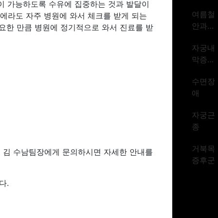
이 가능하도록 수유에 집중하는 것과 발달이
암 1위
여름철
문에라도 자주 병원에 와서 체크를 받게 되는
시대
안과질
필요한 만큼 병원에 정기적으로 와서 진료를 받
환
자궁내
막증식
증
수면장
애
자궁근
종
거북목
업부 김 수남팀장에게 문의하시면 자세한 안내를
증후군
다.