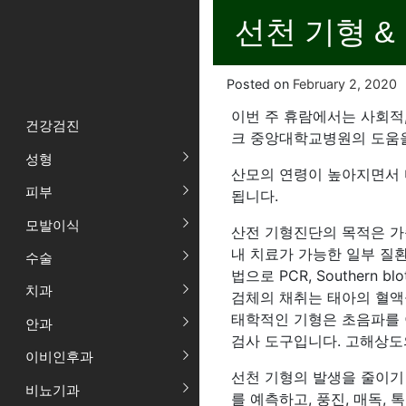
선천 기형 &
Posted on
February 2, 2020
이번 주 휴람에서는 사회적
건강검진
크 중앙대학교병원의 도움을
성형
산모의 연령이 높아지면서 
피부
됩니다.
모발이식
산전 기형진단의 목적은 가
내 치료가 가능한 일부 질
수술
법으로 PCR, Southern
치과
검체의 채취는 태아의 혈액을
태학적인 기형은 초음파를 
안과
검사 도구입니다. 고해상도
이비인후과
선천 기형의 발생을 줄이기
비뇨기과
를 예측하고, 풍진, 매독