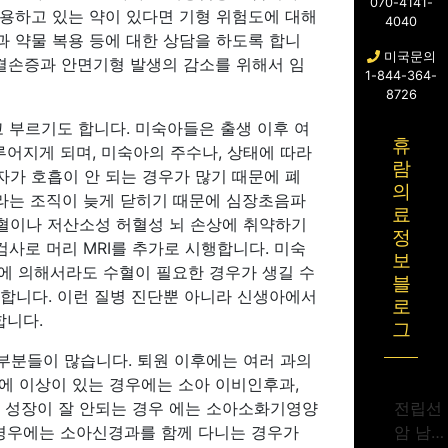
070-4141-
복용하고 있는 약이 있다면 기형 위험도에 대해
4040
과 약물 복용 등에 대한 상담을 하도록 합니
미국문의
 결손증과 안면기형 발생의 감소를 위해서 임
1-844-364-
8726
 부르기도 합니다. 미숙아들은 출생 이후 여
휴
루어지게 되며, 미숙아의 주수나, 상태에 따라
람
자가 호흡이 안 되는 경우가 많기 때문에 폐
의
라는 조직이 늦게 닫히기 때문에 심장초음파
료
혈이나 저산소성 허혈성 뇌 손상에 취약하기
정
사로 머리 MRI를 추가로 시행합니다. 미숙
보
혈에 의해서라도 수혈이 필요한 경우가 생길 수
블
합니다. 이런 질병 진단뿐 아니라 신생아에서
로
합니다.
그
부분들이 많습니다. 퇴원 이후에는 여러 과의
에 이상이 있는 경우에는 소아 이비인후과,
 성장이 잘 안되는 경우 에는 소아소화기영양
전립선
 경우에는 소아신경과를 함께 다니는 경우가
암 남성