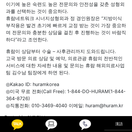
이기에 높은 숙련도 높은 전문의와 안전성을 갖춘 성형외
과를 선택하는 것이 중요하다.
휴람네트워크 시너지성형외과 정 경인원장은 “지방이식
부작용은 발견 초기에 빠르게 교정 받는 것이 가장 중요하
며 전문의와 충분한 상담을 걸친 후 진행하는 것이 바람직
하다”라고 조언한다.
휴람이 상담부터 수술 – 사후관리까지 도와드립니다.
고국 방문 의료 상담 및 예약, 의료관광 휴람의 전반적인
서비스에 대한 자세한 내용 및 문의는 휴람 해외의료사업
팀 김수남 팀장에게 하면 된다.
◎Kakao ID: huramkorea
◎미국 무료 전화(Call Free): 1-844-DO-HURAM(1-844-
364-8726)
◎직통전화: 010-3469-4040 이메일: huram@huram.kr
Posted in
의료정보
漢語
망막의 노화와 합병증