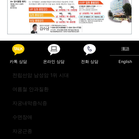
Posted in
의료정보
漢語
Post navigation
로봇인공관절 수술
급성 담낭염
카톡 상담
온라인 상담
전화 상담
English
전립선암 남성암 1위 시대
여름철 안과질환
자궁내막증식증
수면장애
자궁근종