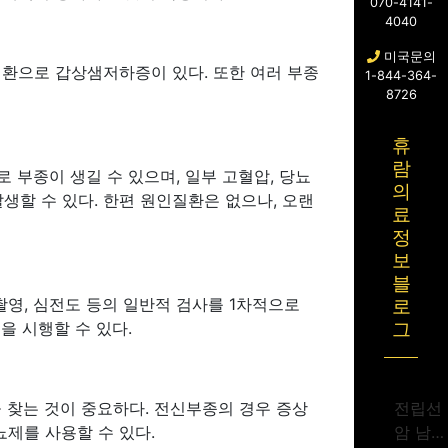
070-4141-
4040
미국문의
질환으로 갑상샘저하증이 있다. 또한 여러 부종
1-844-364-
8726
휴
람
부종이 생길 수 있으며, 일부 고혈압, 당뇨
의
생할 수 있다. 한편 원인질환은 없으나, 오랜
료
정
보
블
촬영, 심전도 등의 일반적 검사를 1차적으로
로
을 시행할 수 있다.
그
을 찾는 것이 중요하다. 전신부종의 경우 증상
전립선
뇨제를 사용할 수 있다.
암 남성