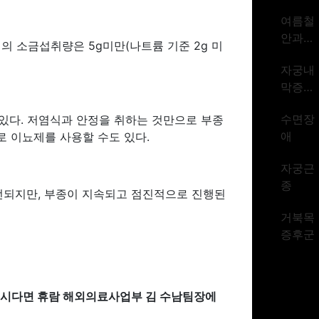
암 1위
여름철
시대
안과질
의 소금섭취량은 5g미만(나트륨 기준 2g 미
환
자궁내
막증식
증
수면장
 있다. 저염식과 안정을 취하는 것만으로 부종
애
로 이뇨제를 사용할 수도 있다.
자궁근
종
전되지만, 부종이 지속되고 점진적으로 진행된
거북목
증후군
있으시다면 휴람 해외의료사업부 김 수남팀장에