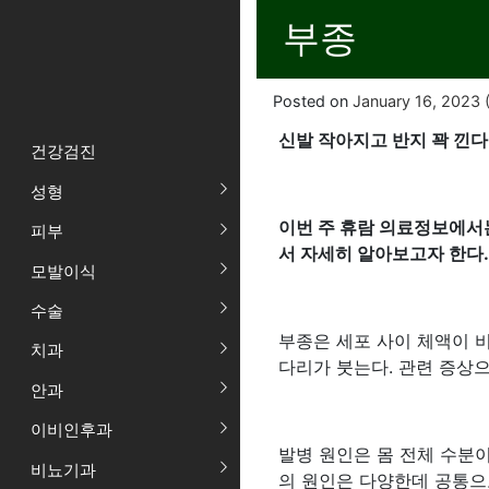
부종
Posted on
January 16, 2023
(
신발 작아지고 반지 꽉 낀다
건강검진
성형
이번 주 휴람 의료정보에서
피부
서 자세히 알아보고자 한다.
모발이식
수술
부종은 세포 사이 체액이 비
치과
다리가 붓는다. 관련 증상
안과
이비인후과
발병 원인은 몸 전체 수분이
비뇨기과
의 원인은 다양한데 공통으