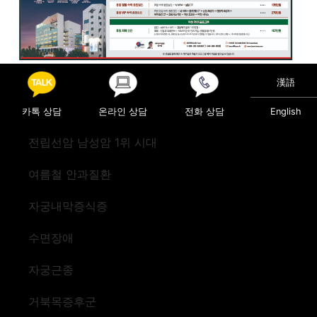
Posted in
의료정보
漢語
카톡 상담
온라인 상담
전화 상담
English
Post navigation
“전립선비대 절제술 ‘리줌’”
갑상선 출혈성 낭종
전립선암 남성암 1위 시대
여름철 안과질환
자궁내막증식증
수면장애
자궁근종
거북목증후군