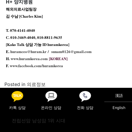
H+ 양지병원
해외의료사업팀장
김 수남 [Charles Kim]
T. 070-4141-4040
C. 010-3469-4040, 010-8811-9635
[Kako Talk 상담 가능 ID huramkorea]
E.
huramceo@huram.kr
/
sunam0126
@gmail.com
H.
www.huramkorea.com
[KOREAN]
F.
www.facebook.com/huramkorea
Posted in
의료정보
漢語
Post navigation
쌍꺼풀 수술! 아직도 부작용이 두려워 망설이고 계신가
요?
카톡 상담
온라인 상담
전화 상담
English
노출의 계절, 자연스러움을 강조한 ‘물방울 가슴성형’ 인기
전립선암 남성암 1위 시대